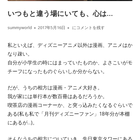
いつもと違う場にいても、心は…
作
summyworld
公
2017年5月16日
いつもと違う場にいても、心は…
にコメントを残す
成
開
私といえば、ディズニーアニメ以外は漫画、アニメはか
者
日
なり疎い。
自分が小学生の時にはまっていたものか、よさこいがモ
チーフになったものぐらいしか分からない。
だが、うちの相方は漫画・アニメ大好き。
我が家には単行本が数百冊はあるだろうか。
喫茶店の漫画コーナーか、と突っ込みたくなるぐらいで
ある(私も私で「月刊ディズニーファン」18年分が本棚
にあるが…)。
そんなうちの相方についていき、先日東京タワーにある