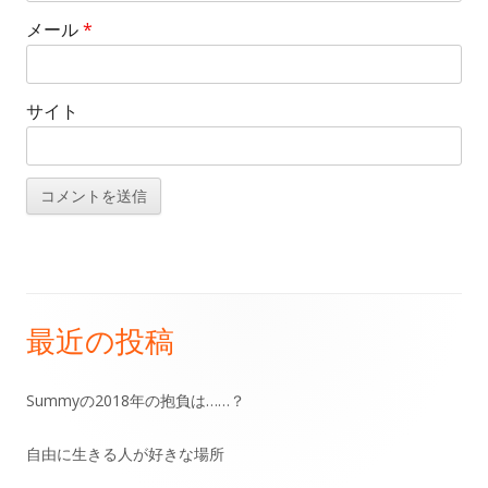
メール
*
サイト
最近の投稿
メ
イ
Summyの2018年の抱負は……？
ン
自由に生きる人が好きな場所
サ