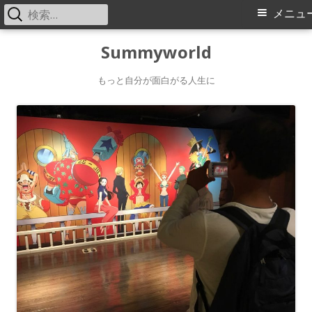
検
メ
メニュ
索:
イ
コ
Summyworld
ン
ン
もっと自分が面白がる人生に
テ
メ
ン
ツ
ニ
へ
ス
ュ
キ
ー
ッ
プ