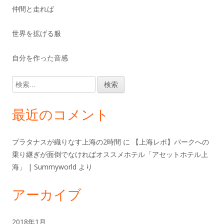
仲間と走れば
イ
世界を拡げる服
ド
自分を作った音感
バ
ー
検
索:
最近のコメント
プラタナスが織りなす上海の2時間
に
【上海レポ】パークへの
乗り継ぎが面倒でなければオススメホテル「アセットホテル上
海」 | Summyworld
より
アーカイブ
2018年1月