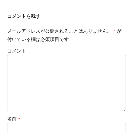
の
の
稿
記
記
コメントを残す
事：
事：
ナ
メールアドレスが公開されることはありません。
*
が
ビ
付いている欄は必須項目です
ゲ
コメント
ー
シ
ョ
ン
名前
*