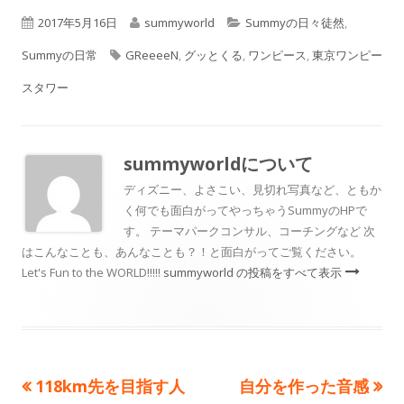
公
2017年5月16日
作
summyworld
カ
Summyの日々徒然
,
Summyの日常
開
タ
GReeeeN
成
,
グッとくる
,
テ
ワンピース
,
東京ワンピー
スタワー
日
グ
者
ゴ
リ
ー
summyworld
について
ディズニー、よさこい、見切れ写真など、ともか
く何でも面白がってやっちゃうSummyのHPで
す。 テーマパークコンサル、コーチングなど 次
はこんなことも、あんなことも？！と面白がってご覧ください。
Let's Fun to the WORLD!!!!!
summyworld の投稿をすべて表示
前
118km先を目指す人
次
自分を作った音感
投